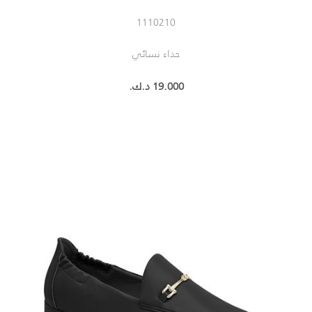
1110210
حذاء نسائي
19.000 د.ك.‏