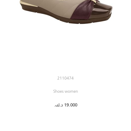
2110474
Shoes women
19.000 د.ك.‏