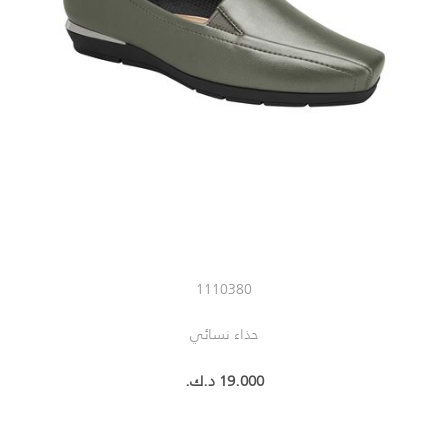
1110380
حذاء نسائي
19.000 د.ك.‏