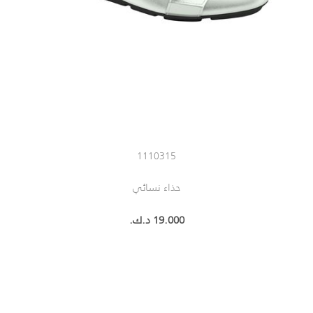
1110315
حذاء نسائي
19.000 د.ك.‏