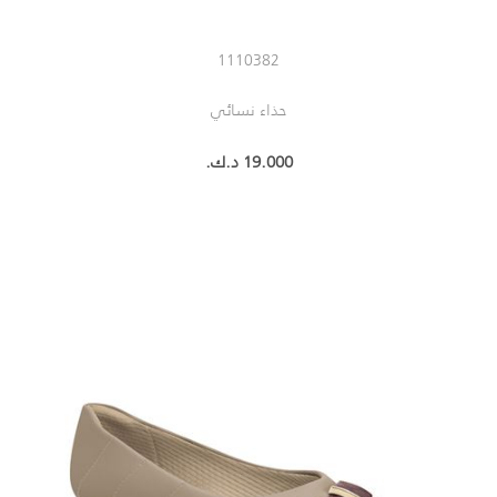
1110382
حذاء نسائي
19.000 د.ك.‏