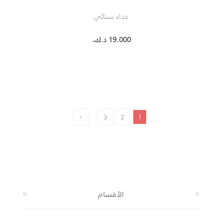
حذاء نسائي
19.000 د.ك.‏
3
2
1
الأقسام