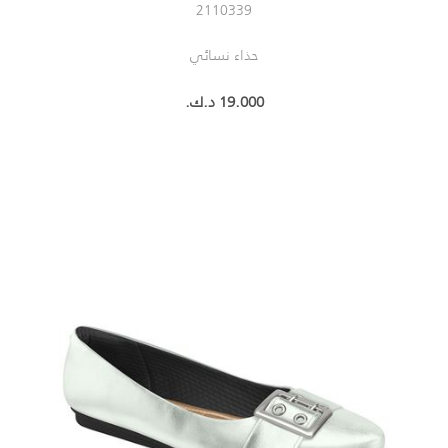
2110339
حذاء نسائي
19.000 د.ك.‏