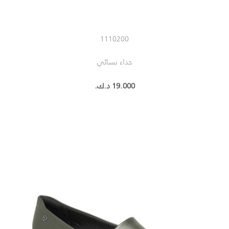
1110200
حذاء نسائي
19.000 د.ك.‏