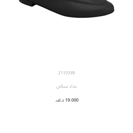
2110338
حذاء نسائي
19.000 د.ك.‏