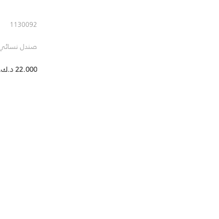
1130092
صندل نسائي
22.000 د.ك.‏