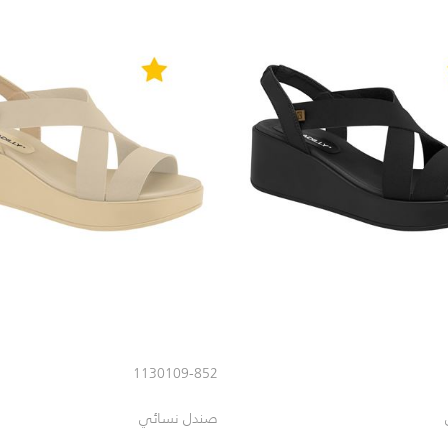
1130109-852
صندل نسائي