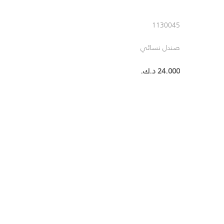
1130045
صندل نسائي
24.000 د.ك.‏