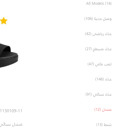
All Models (14)
وصل حديثا (106)
حذاء رياضى (42)
حذاء مسطح (27)
كعب عالي (47)
حذاء (146)
حذاء نسائي (91)
صندل (12)
1130109-11
صندل نسائي
شنط (13)