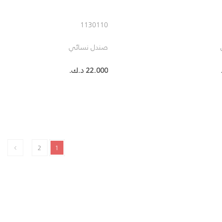
1130110
صندل نسائي
22.000 د.ك.‏
2
1