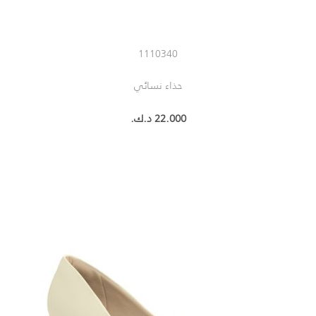
1110340
حذاء نسائي
22.000 د.ك.‏