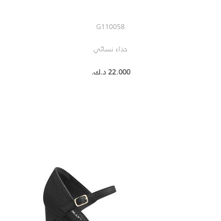
G110058
حذاء نسائي
22.000 د.ك.‏