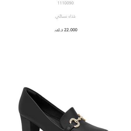
1110090
حذاء نسائي
22.000 د.ك.‏