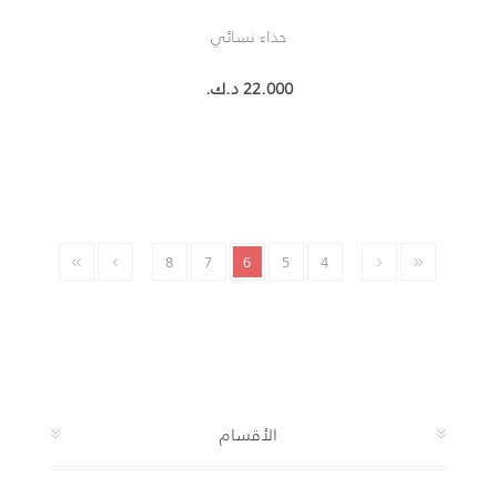
حذاء نسائي
22.000 د.ك.‏
8
7
6
5
4
الأقسام