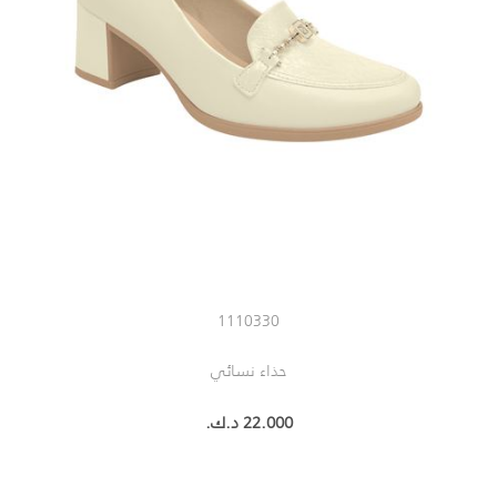
1110330
حذاء نسائي
22.000 د.ك.‏