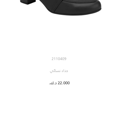
2110409
حذاء نسائي
22.000 د.ك.‏