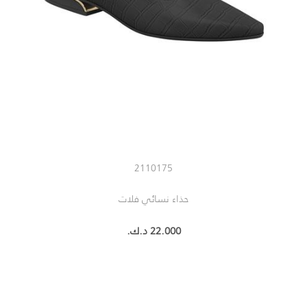
2110175
حذاء نسائي فلات
22.000 د.ك.‏