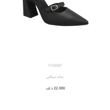
1110347
حذاء نسائي
22.000 د.ك.‏