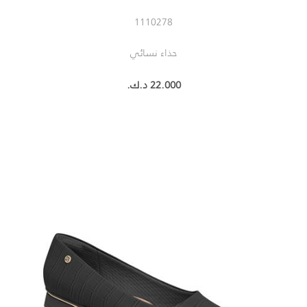
1110278
حذاء نسائي
22.000 د.ك.‏