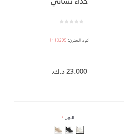
حذاء نسائي
كود المخزن:
1110295
23.000 د.ك.‏
اللون
*