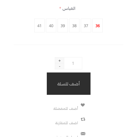
القياس
*
41
40
39
38
37
36
+
-