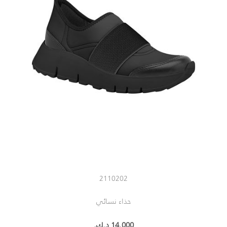
2110202
حذاء نسائي
14.000 د.ك.‏