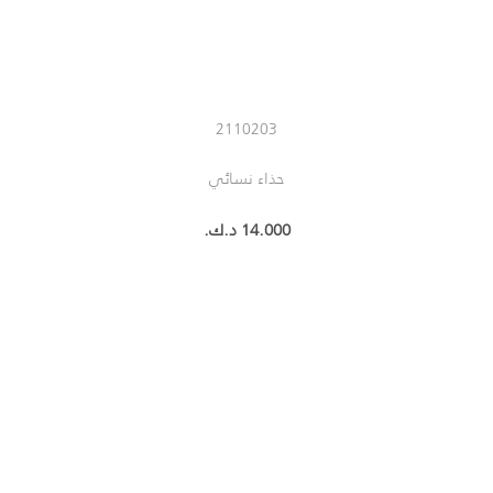
2110203
حذاء نسائي
14.000 د.ك.‏