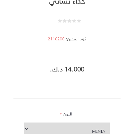
حذاء نسائي
كود المخزن:
2110200
14.000 د.ك.‏
اللون
*