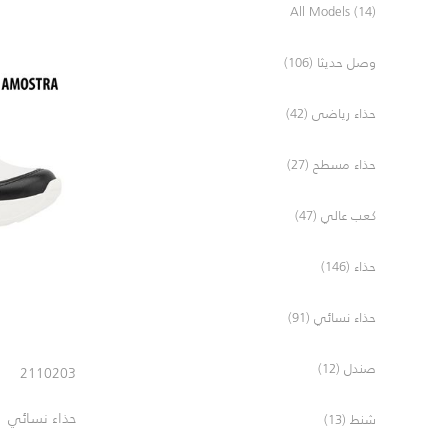
All Models (14)
وصل حديثا (106)
حذاء رياضى (42)
حذاء مسطح (27)
كعب عالي (47)
حذاء (146)
حذاء نسائي (91)
صندل (12)
2110203
حذاء نسائي
شنط (13)