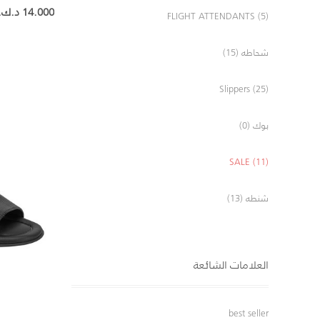
14.000 د.ك.‏
FLIGHT ATTENDANTS (5)
شحاطه (15)
Slippers (25)
بوك (0)
SALE (11)
شنطه (13)
العلامات الشائعة
best seller