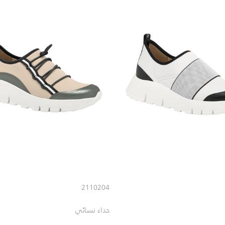
2110204
حذاء نسائي