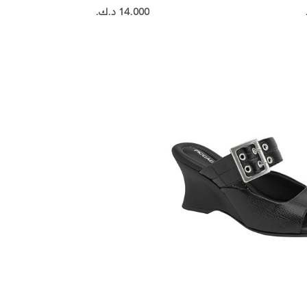
14.000 د.ك.‏